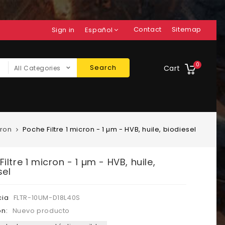
Contact
Sitemap
Sign in
Español
0
Search
Cart
All Categories
cron
Poche Filtre 1 micron - 1 µm - HVB, huile, biodiesel
iltre 1 micron - 1 µm - HVB, huile,
sel
cia
FLTR-10UM-D18L40S
n:
Nuevo producto