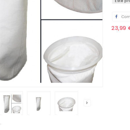
Este pr
Comp
23,99 
r