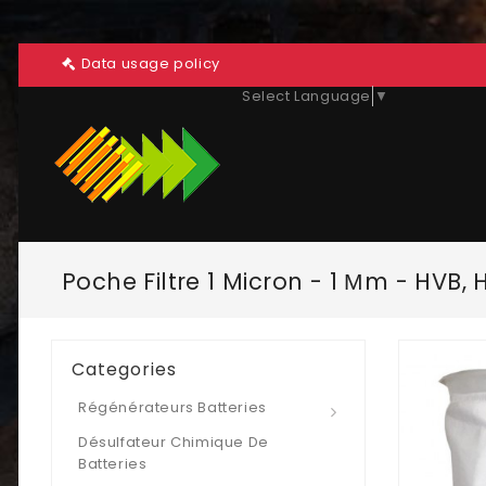
Data usage policy
Select Language
▼
Poche Filtre 1 Micron - 1 Μm - HVB, H
Categories
Régénérateurs Batteries
Désulfateur Chimique De
Batteries