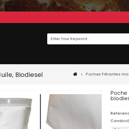
uile, Biodiesel
Poches Filtrantes mi
Poche F
biodie
Referen
Condició