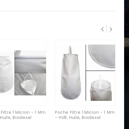
Filtre 1 Micron - 1 Μm
Poche Filtre 1 Micron - 1 Μm
Po
Huile, Biodiesel
- HVB, Huile, Biodiesel
M
C