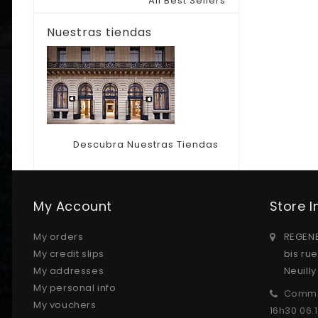
All Best Sellers
Nuestras tiendas
Descubra Nuestras Tiendas
My Account
Store 
My orders
REGENE
My credit slips
bis ru
My addresses
Neuill
My personal info
Comma
My vouchers
16h30 06.