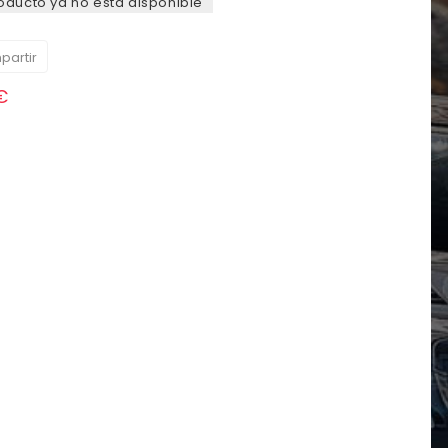
oducto ya no está disponible
artir
€