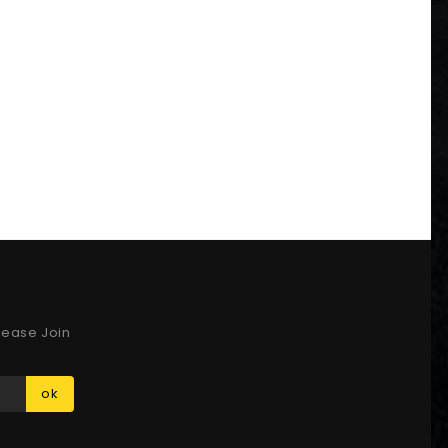
lease Join
ok