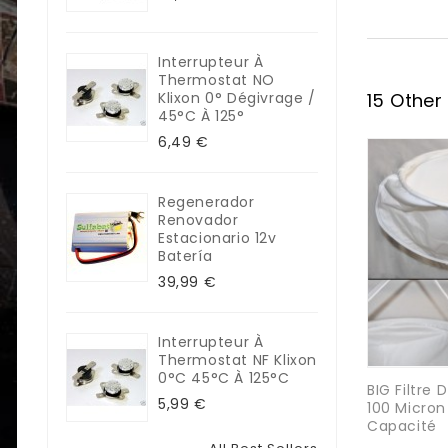
Interrupteur À
Thermostat NO
Klixon 0° Dégivrage /
15 Other
45°C À 125°
6,49 €
Regenerador
Renovador
Estacionario 12v
Batería
39,99 €
Interrupteur À
Thermostat NF Klixon
0°C 45°C À 125°C
BIG Filtre
5,99 €
100 Micro
Capacité