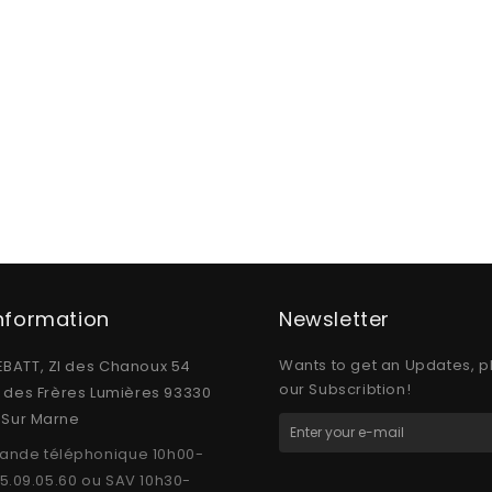
Information
Newsletter
Wants to get an Updates, p
BATT, ZI des Chanoux 54
our Subscribtion!
e des Frères Lumières 93330
y Sur Marne
nde téléphonique 10h00-
15.09.05.60 ou SAV 10h30-