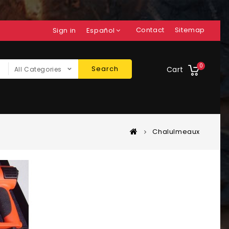
Contact
Sitemap
Sign in
Español
0
Search
Cart
All Categories
Chalulmeaux