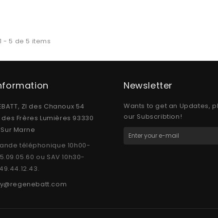
 - 5 de 5 items
Information
Newsletter
Wants to get an Updates, p
BATT, ZI des Chanoux 54
our Subscribtion!
e des Frères Lumières 93330
y Sur Marne
nde téléphonique 10h00-
15.09.05.60 ou SAV 10h30-
.49.44.12.43.
y@regenebatt.com