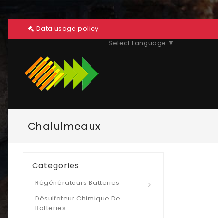
Data usage policy
Select Language
▼
Chalulmeaux
Categories
Régénérateurs Batteries
Désulfateur Chimique De
Batteries