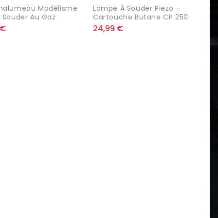
Chalumeau Modélisme
Lampe À Souder Piezo -
À Souder Au Gaz
Cartouche Butane CP 250
 €
24,99 €