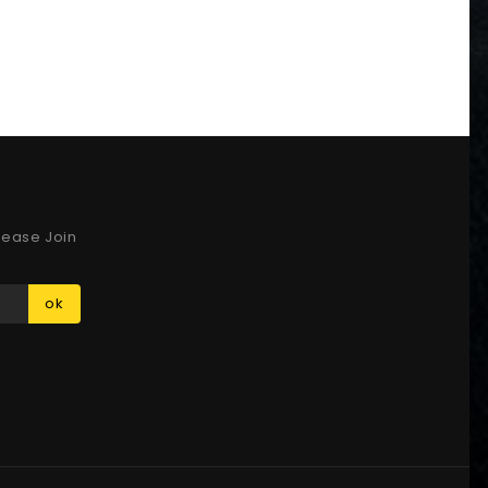
lease Join
ok