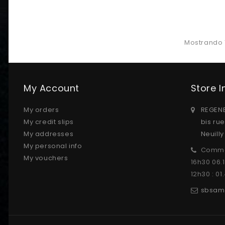
Mostrando 1
My Account
Store 
My orders
REGENE
My credit slips
bis ru
My addresses
Neuill
My personal info
Comma
My vouchers
16h30 06.
12h30 : 01
sbsam