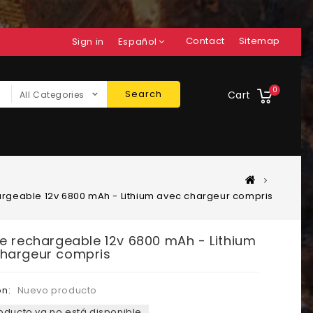
Contact
Sitemap
Sign in
Español
0
Search
Cart
All Categories
argeable 12v 6800 mAh - Lithium avec chargeur compris
ie rechargeable 12v 6800 mAh - Lithium
hargeur compris
n:
Nuevo producto
oducto ya no está disponible