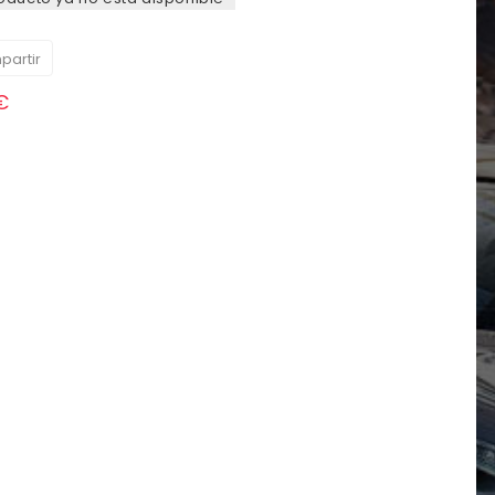
artir
€