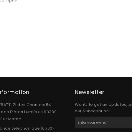
Information
Newsletter
Wants to get an Updates, p
BATT, ZI des Chanoux 54
our Subscribtion!
e des Frères Lumières 93330
y Sur Marne
nde téléphonique 10h00-