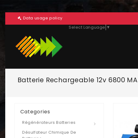
Data usage policy
Select Language
▼
Batterie Rechargeable 12v 6800 MA
Categories
Régénérateurs Batteries
Désulfateur Chimique De