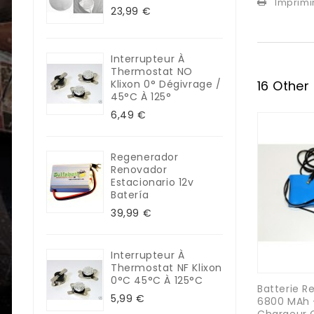
Imprimi
23,99 €
Interrupteur À
Thermostat NO
Klixon 0° Dégivrage /
16 Other
45°C À 125°
6,49 €
Regenerador
Renovador
Estacionario 12v
Batería
39,99 €
Interrupteur À
Thermostat NF Klixon
0°C 45°C À 125°C
Batterie R
5,99 €
6800 MAh 
Chargeur 