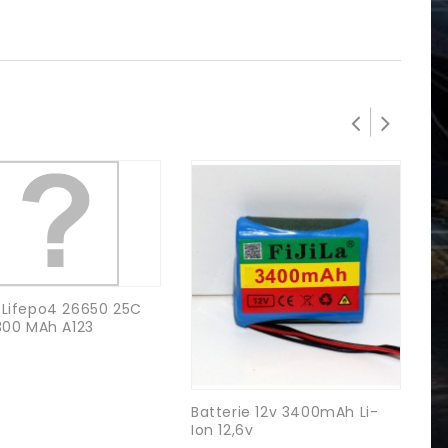
 Lifepo4 26650 25C
300 MAh A123
Batterie 12v 3400mAh Li-
Ac
Ion 12,6v
4