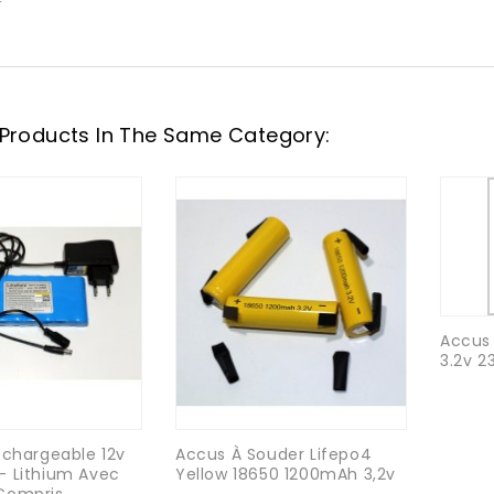
r
 Products In The Same Category:
Accus
3.2v 2
echargeable 12v
Accus À Souder Lifepo4
- Lithium Avec
Yellow 18650 1200mAh 3,2v
Compris