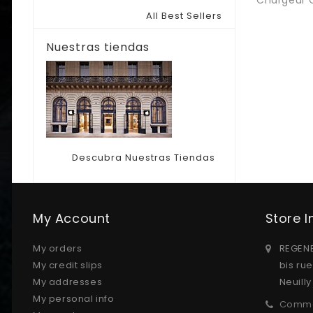
All Best Sellers
Nuestras tiendas
Descubra Nuestras Tiendas
My Account
Store 
My orders
REGENE
My credit slips
bis ru
My addresses
Neuill
My personal info
Comma