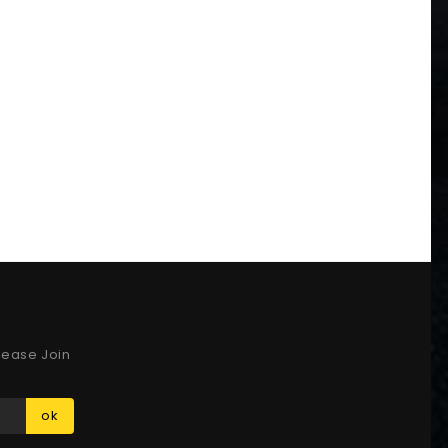
lease Join
ok