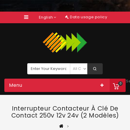
Data usage policy
English
S
0
Menu
Interrupteur Contacteur À Clé De
Contact 250v 12v 24v (2 Modèles)