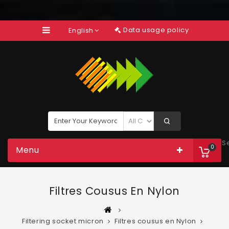
Data usage policy
English
S
0
Menu
Filtres Cousus En Nylon
Filtering socket micron
Filtres cousus en Nylon