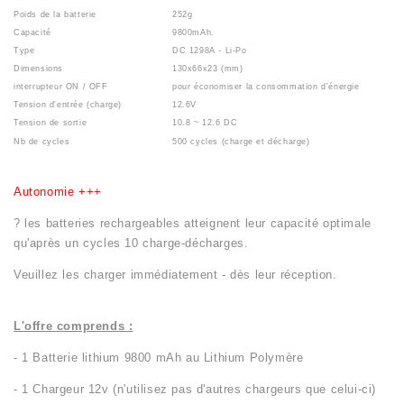
Poids de la batterie
252g
Capacité
9800mAh.
Type
DC 1298A - Li-Po
Dimensions
130x66x23 (mm)
interrupteur ON / OFF
pour économiser la consommation d'énergie
Tension d'entrée (charge)
12.6V
Tension de sortie
10.8 ~ 12.6 DC
Nb de cycles
500 cycles (charge et décharge)
Autonomie +++
? les batteries rechargeables atteignent leur capacité optimale
qu'après un cycles 10 charge-décharges.
Veuillez les charger immédiatement - dès leur réception.
L'offre comprends :
- 1 Batterie lithium 9800 mAh au Lithium Polymère
- 1 Chargeur 12v (n'utilisez pas d'autres chargeurs que celui-ci)