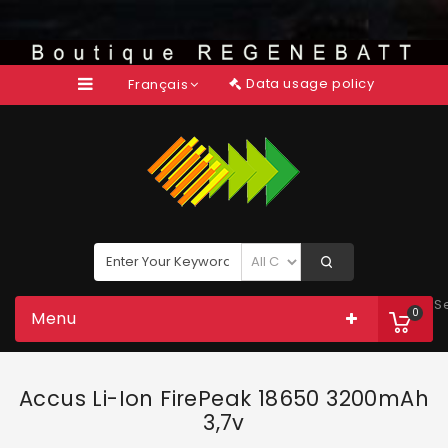
Data usage policy
Français
S
0
Menu
Accus Li-Ion FirePeak 18650 3200mAh
3,7v