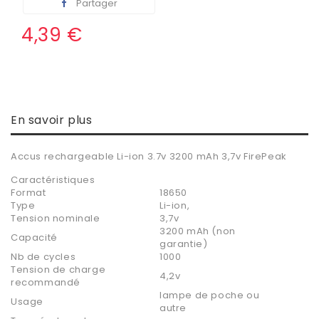
Partager
4,39 €
En savoir plus
Accus rechargeable Li-ion 3.7v 3200 mAh 3,7v FirePeak
Caractéristiques
Format
18650
Type
Li-ion,
Tension nominale
3,7v
3200 mAh (non
Capacité
garantie)
Nb de cycles
1000
Tension de charge
4,2v
recommandé
lampe de poche ou
Usage
autre