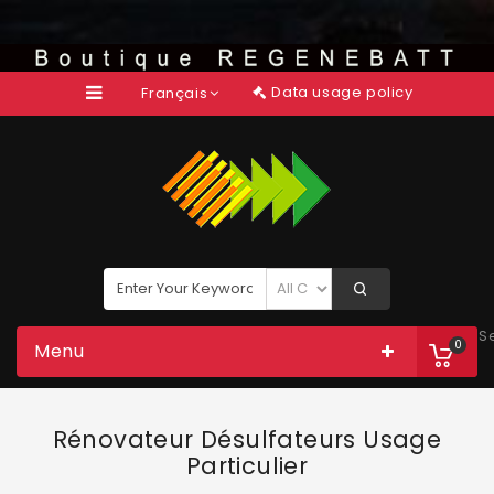
Data usage policy
Français
S
0
Menu
Rénovateur Désulfateurs Usage
Particulier