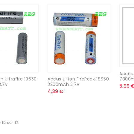
Accus 
7800m
n Ultrafire 18650
Accus Li-Ion FirePeak 18650
,7v
3200mAh 3,7v
5,99 
4,39 €
 12 sur 17.