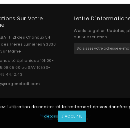
ations Sur Votre
Lettre D'information
ue
Wants to get an Updates, p
our Subscribtion!
BATT, ZI des Chanoux 54
e des Frères Lumières 93330
y Sur Marne
nde téléphonique 10h00-
15.09.05.60 ou SAV 10h30-
.49.44.12.43.
y@regenebatt.com
tez l'utilisation de cookies et le traitement de vos donnée
ions légales
Conditions d'utilisation
A propos
Paiement 
détails
J'ACCEPTE