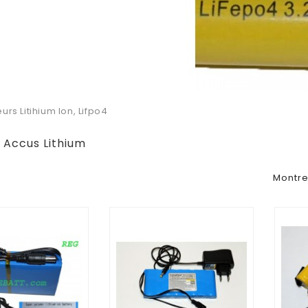
rs Litihium Ion, Lifpo4
s Accus Lithium
Montre