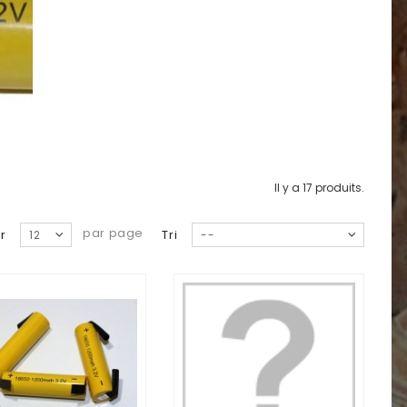
Il y a 17 produits.
par page
r
Tri
12
--