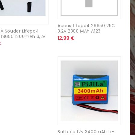
Accus Lifepo4 26650 25C
3.2v 2300 MAh A123
À Souder Lifepo4
 18650 1200mAh 3,2v
12,99 €
€
Batterie 12v 3400mAh Li-