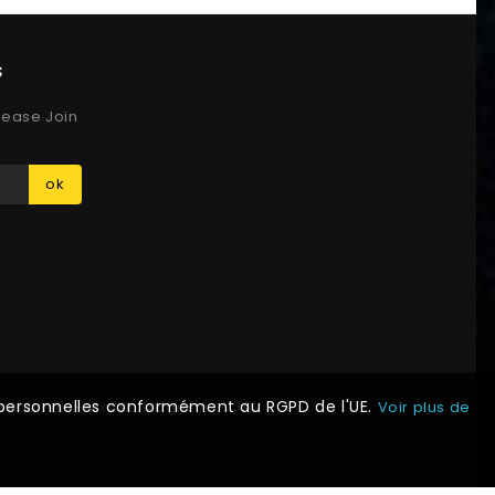
s
lease Join
ok
SAV
s personnelles conformément au RGPD de l'UE.
sécurisé
Accès Magasin
Voir plus de