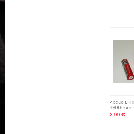
Accus Li-Io
3800mAh 3
3,99 €