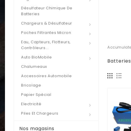
Désulfateur Chimique De
Batteries
Chargeurs & Désulfateur
Poches Filtrantes Micron
Eau, Capteurs, Flotteurs,
Accumulateu
Contrôleurs...
Auto BioMobile
Batterie
Chalumeaux
Accessoires Automobile
Bricolage
Papier Spécial
Electricité
Piles Et Chargeurs
Nos magasins