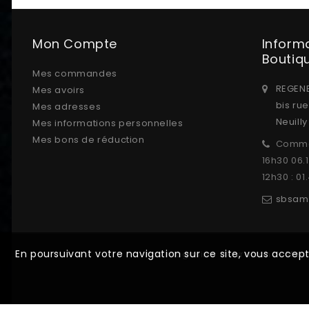
Mon Compte
Inform
Boutiq
Mes commandes
REGENE
Mes avoirs
bis ru
Mes adresses
Neuill
Mes informations personnelles
Mes bons de réduction
Comma
16h30 06.
12h30 : 01
sbsam
En poursuivant votre navigation sur ce site, vous accep
Nos magasins
Livraison
Ment