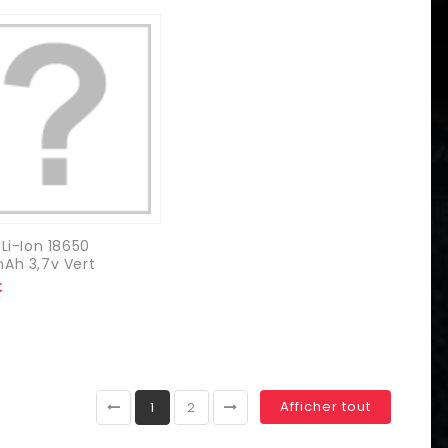
Li-Ion 18650
Ah 3,7v Vert
€
Afficher tout
1
2