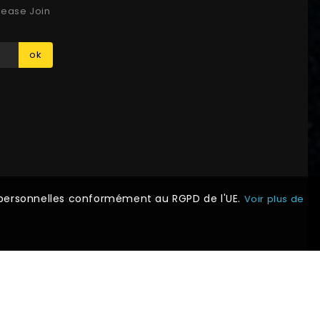
lease Join
ok
SAV
s personnelles conformément au RGPD de l'UE.
sécurisé
Accès Magasin
Voir plus de