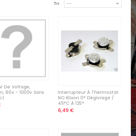
Tri
--
r De Voltage,
n, 90v - 1000v Sans
Interrupteur À Thermostat
ct
NO Klixon 0° Dégivrage /
45°C À 125°
€
6,49 €