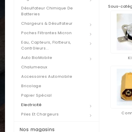
Sous-catég
Désulfateur Chimique De
Batteries
Chargeurs & Désulfateur
Poches Filtrantes Micron
Eau, Capteurs, Flotteurs,
Contrôleurs...
Auto BioMobile
K
Chalumeaux
Accessoires Automobile
Bricolage
Papier Spécial
Electricité
Conn
Piles Et Chargeurs
Nos magasins