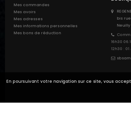
Mes commandes
REGENE
Mes avoirs
bis ru
Mes adresses
Neuill
Mes informations personnelles
Mes bons de réduction
Comma
16h30 06.
12h30 : 01
sbsam
En poursuivant votre navigation sur ce site, vous accep
Nos magasins
Livraison
Ment