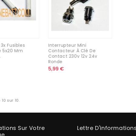
 3x Fusibles
Interrupteur Mini
e 5x20 Mm
Contacteur À Clé De
A
Contact 230v 12v 24v
Ronde
5,99 €
 10 sur 10.
ations Sur Votre
Lettre D'information
ue