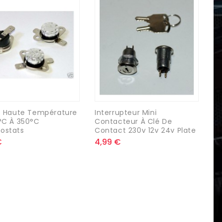
ns Haute Température
Interrupteur Mini
°C À 350°C
Contacteur À Clé De
ostats
Contact 230v 12v 24v Plate
€
4,99 €