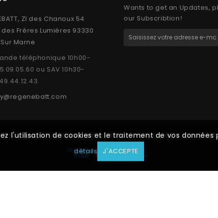
Wants to get an Updates, p
our Subscribtion!
BATT, ZI des Chanoux 54
e des Frères Lumières 93330
y Sur Marne
nde téléphonique 10h00-
15.09.05.60 ou SAV 10h30-
.49.44.12.43.
y@regenebatt.com
tez l'utilisation de cookies et le traitement de vos donnée
ions légales
Conditions d'utilisation
A propos
Paiement 
détails
J'ACCEPTE