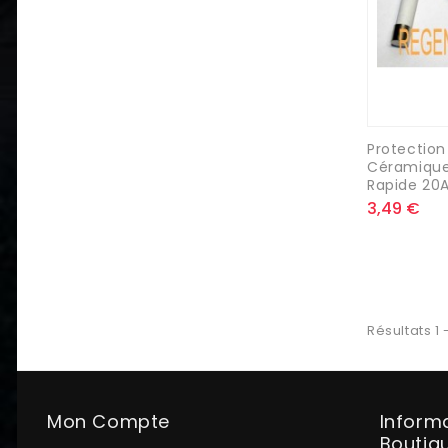
Protection
Céramiqu
Rapide 20
3,49 €
Résultats 1 -
Mon Compte
Inform
Boutiq