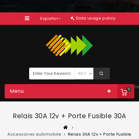
Data usage policy
Español
S
0
Menu
Relais 30A 12v + Porte Fusible 30A
Accessoires automobile
Relais 30A 12v + Porte Fusible