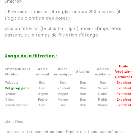
5micron.
> Précision : 1 micron filtre plus fin que 200 microns (il
s'agit du diamètre des pores)
plus on filtre fin (le plus fin = 1µm), moins d'impuretés
passent, et le temps de filtration s'allonge.
Usage de la filtration :
Huile
Efficacité de la
Acide
Acide
Acides
Alcalins
Végétale -
filtration
minéral
organique
oxydants
Carburant
Polyester
Bon
Bon
Bon
Bon
Excellent
Polypropylene
Bon
Excellent
Bon
Moyen
Excellent
Nomex
Moyen
Moyen
Bon
Faible
Excellent
Nylon
Faible
Moyen
Bon
Faible
Excellent
Rayon viscose
Bon
Bon
Bon
Bonne
Excellent
Etat :
Neuf
Le service de paiement en ligne Paypal n'est pas accepté pour