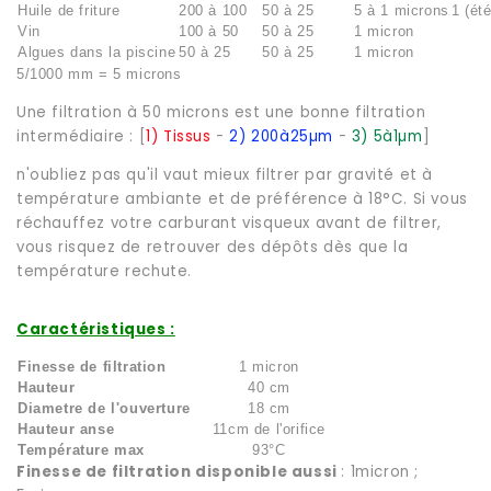
Huile de friture
200 à 100
50 à 25
5 à 1 microns
1 (été
Vin
100 à 50
50 à 25
1 micron
Algues dans la piscine
50 à 25
50 à 25
1 micron
5/1000 mm = 5 microns
Une filtration à 50 microns est une bonne filtration
intermédiaire : [
1) Tissus
-
2) 200à25µm
-
3) 5à1µm
]
n'oubliez pas qu'il vaut mieux filtrer par gravité et à
température ambiante et de préférence à 18°C. Si vous
réchauffez votre carburant visqueux avant de filtrer,
vous risquez de retrouver des dépôts dès que la
température rechute.
Caractéristiques :
Finesse de filtration
1 micron
Hauteur
40 cm
Diametre de l'ouverture
18 cm
Hauteur anse
11cm de l'orifice
Température max
93°C
Finesse de filtration disponible aussi
: 1micron ;