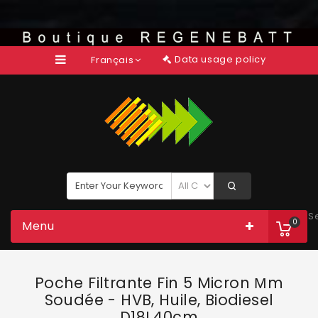
Data usage policy
Français
S
0
Menu
Poche Filtrante Fin 5 Micron Μm
Soudée - HVB, Huile, Biodiesel
D18L40cm