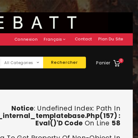
Contact
Plan Du Site
Connexion
Français
0
Rechercher
Panier
All Categories
Notice
: Undefined Index: Path In
nternal_templatebase.php(157) :
Eval()'d Code
On Line
58
ing To Get Property Of Non-Object In