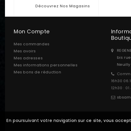
Découvrez Nos Magasins
Mon Compte
Inform
Boutiq
Mes commandes
REGENE
Mes avoirs
bis ru
Mes adresses
Neuill
Mes informations personnelles
Mes bons de réduction
Comma
16h30 06.
12h30 : 01
sbsam
En poursuivant votre navigation sur ce site, vous accep
Nos magasins
Livraison
Ment