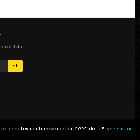
s
lease Join
ok
s personnelles conformément au RGPD de l'UE.
SAV
Voir plus de
sécurisé
Accès Magasin