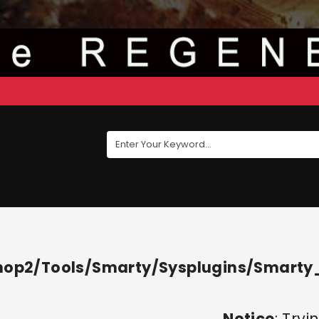
2/tools/smarty/sysplugins/smarty_i
Notice
: Try