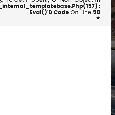
nternal_templatebase.php(157) :
Eval()'d Code
On Line
58