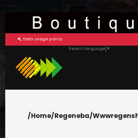
Data usage policy
Select Language
▼
/home/regeneba/wwwregenshop