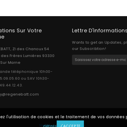
ations Sur Votre
Lettre D'information
ue
Wants to get an Updates, p
our Subscribtion!
BATT, ZI des Chanoux 54
e des Frères Lumières 93330
y Sur Marne
nde téléphonique 10h00-
15.09.05.60 ou SAV 10h30-
.49.44.12.43.
y@regenebatt.com
tez l'utilisation de cookies et le traitement de vos donnée
ions légales
Conditions d'utilisation
A propos
Paiement 
détails
J'ACCEPTE