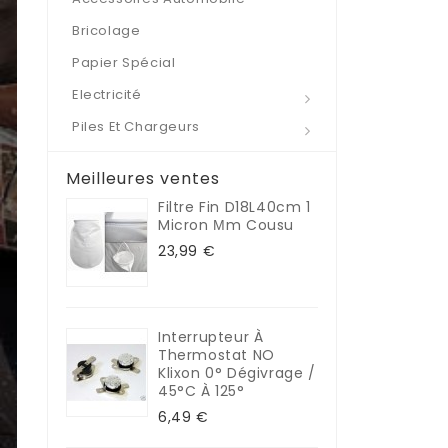
Bricolage
Papier Spécial
Electricité
Piles Et Chargeurs
Meilleures ventes
Filtre Fin D18L40cm 1
Micron Μm Cousu
23,99 €
Interrupteur À
Thermostat NO
Klixon 0° Dégivrage /
45°C À 125°
6,49 €